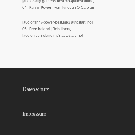
[audio:sally-gardens-best.mp3|autostart=no]
04 |
Fanny Power
| von Turlough O´Carolan
[audio:fanny-power-best.mp3|autostart=no]
05 |
Free Ireland
| Rebellsong
[audio:free-ireland.mp3|autostart=no]
Datenschutz
Impressum