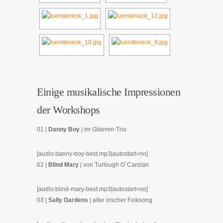
Einige musikalische Impressionen
der Workshops
01 |
Danny Boy
| im Gitarren-Trio
[audio:danny-boy-best.mp3|autostart=no]
02 |
Blind Mary
| von Turlough O´Carolan
[audio:blind-mary-best.mp3|autostart=no]
03 |
Sally Gardens
| alter irischer Folksong