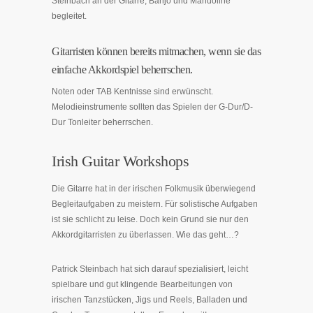
Steinbach an der Gitarre, Banjo und Mandoline
begleitet.
Gitarristen können bereits mitmachen, wenn sie das
einfache Akkordspiel beherrschen.
Noten oder TAB Kentnisse sind erwünscht.
Melodieinstrumente sollten das Spielen der G-Dur/D-
Dur Tonleiter beherrschen.
Irish Guitar Workshops
Die Gitarre hat in der irischen Folkmusik überwiegend
Begleitaufgaben zu meistern. Für solistische Aufgaben
ist sie schlicht zu leise. Doch kein Grund sie nur den
Akkordgitarristen zu überlassen. Wie das geht…?
Patrick Steinbach hat sich darauf spezialisiert, leicht
spielbare und gut klingende Bearbeitungen von
irischen Tanzstücken, Jigs und Reels, Balladen und