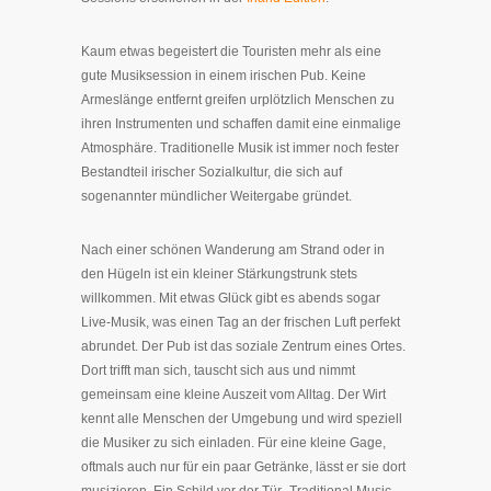
Kaum etwas begeistert die Touristen mehr als eine
gute Musiksession in einem irischen Pub. Keine
Armeslänge entfernt greifen urplötzlich Menschen zu
ihren Instrumenten und schaffen damit eine einmalige
Atmosphäre. Traditionelle Musik ist immer noch fester
Bestandteil irischer Sozialkultur, die sich auf
sogenannter mündlicher Weitergabe gründet.
Nach einer schönen Wanderung am Strand oder in
den Hügeln ist ein kleiner Stärkungstrunk stets
willkommen. Mit etwas Glück gibt es abends sogar
Live-Musik, was einen Tag an der frischen Luft perfekt
abrundet. Der Pub ist das soziale Zentrum eines Ortes.
Dort trifft man sich, tauscht sich aus und nimmt
gemeinsam eine kleine Auszeit vom Alltag. Der Wirt
kennt alle Menschen der Umgebung und wird speziell
die Musiker zu sich einladen. Für eine kleine Gage,
oftmals auch nur für ein paar Getränke, lässt er sie dort
musizieren. Ein Schild vor der Tür „Traditional Music