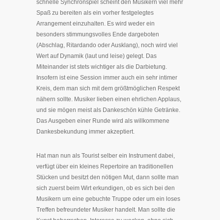
schnelle Synchronspiel scheint den Musikern viel mehr
Spaß zu bereiten als ein vorher festgelegtes
Arrangement einzuhalten. Es wird weder ein
besonders stimmungsvolles Ende dargeboten
(Abschlag, Ritardando oder Ausklang), noch wird viel
Wert auf Dynamik (laut und leise) gelegt. Das
Miteinander ist stets wichtiger als die Darbietung.
Insofern ist eine Session immer auch ein sehr intimer
Kreis, dem man sich mit dem größtmöglichen Respekt
nähern sollte. Musiker lieben einen ehrlichen Applaus,
und sie mögen meist als Dankeschön kühle Getränke.
Das Ausgeben einer Runde wird als willkommene
Dankesbekundung immer akzeptiert.
Hat man nun als Tourist selber ein Instrument dabei,
verfügt über ein kleines Repertoire an traditionellen
Stücken und besitzt den nötigen Mut, dann sollte man
sich zuerst beim Wirt erkundigen, ob es sich bei den
Musikern um eine gebuchte Truppe oder um ein loses
Treffen befreundeter Musiker handelt. Man sollte die