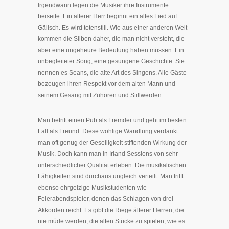
Irgendwann legen die Musiker ihre Instrumente
beiseite. Ein älterer Herr beginnt ein altes Lied auf
Gälisch. Es wird totenstill. Wie aus einer anderen Welt
kommen die Silben daher, die man nicht versteht, die
aber eine ungeheure Bedeutung haben müssen. Ein
unbegleiteter Song, eine gesungene Geschichte. Sie
nennen es Seans, die alte Art des Singens. Alle Gäste
bezeugen ihren Respekt vor dem alten Mann und
seinem Gesang mit Zuhören und Stillwerden.
Man betritt einen Pub als Fremder und geht im besten
Fall als Freund. Diese wohlige Wandlung verdankt
man oft genug der Geselligkeit stiftenden Wirkung der
Musik. Doch kann man in Irland Sessions von sehr
unterschiedlicher Qualität erleben. Die musikalischen
Fähigkeiten sind durchaus ungleich verteilt. Man trifft
ebenso ehrgeizige Musikstudenten wie
Feierabendspieler, denen das Schlagen von drei
Akkorden reicht. Es gibt die Riege älterer Herren, die
nie müde werden, die alten Stücke zu spielen, wie es